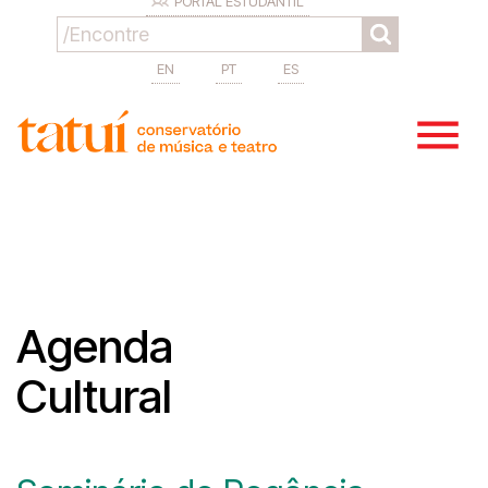
PORTAL ESTUDANTIL
EN
PT
ES
Agenda
Cultural