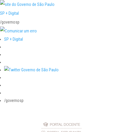
SP + Digital
/governosp
SP + Digital
/governosp
PORTAL DOCENTE