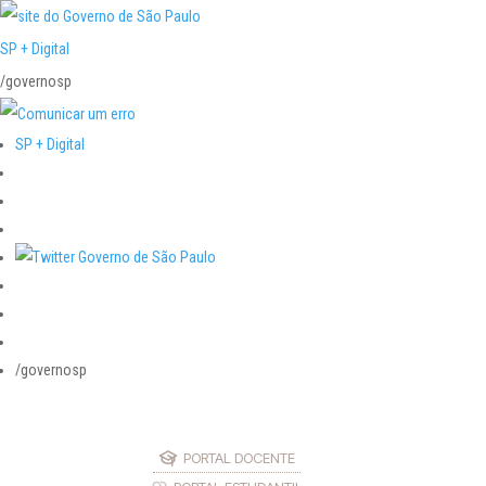
SP + Digital
/governosp
SP + Digital
/governosp
PORTAL DOCENTE