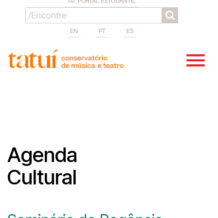
PORTAL ESTUDANTIL
EN
PT
ES
Agenda
Cultural