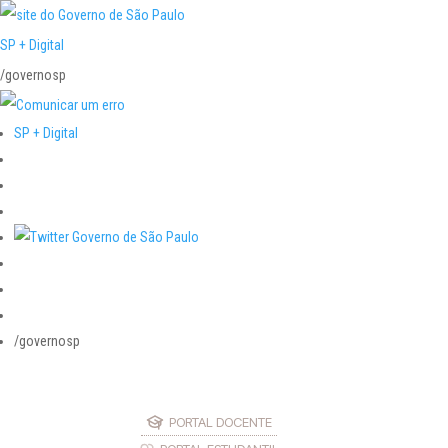
SP + Digital
/governosp
SP + Digital
/governosp
PORTAL DOCENTE