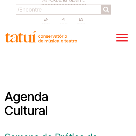
PORTAL ESTUDANTIL
EN
PT
ES
Agenda
Cultural