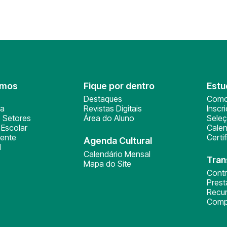
omos
Fique por dentro
Estu
Destaques
Como
ça
Revistas Digitais
Inscr
 Setores
Área do Aluno
Sele
Escolar
Calen
ente
Certi
Agenda Cultural
l
Calendário Mensal
Tran
Mapa do Site
Cont
Pres
Recu
Comp