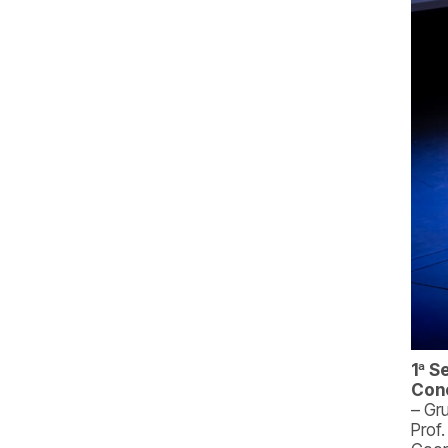
1ª S
Con
– Gr
Prof