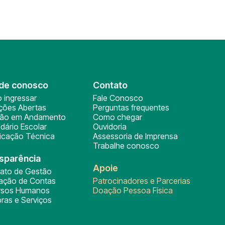
de conosco
Contato
 ingressar
Fale Conosco
ições Abertas
Perguntas frequentes
ção em Andamento
Como chegar
dário Escolar
Ouvidoria
ficação Técnica
Assessoria de Imprensa
Trabalhe conosco
sparência
Apoie
rato de Gestão
tação de Contas
Patrocinadores e Parcerias
rsos Humanos
Doação Pessoa Física
ras e Serviços