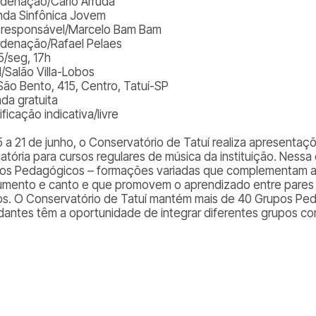
denação/Carlo Arruda
nda Sinfônica Jovem
. responsável/Marcelo Bam Bam
denação/Rafael Pelaes
5/seg, 17h
l/Salão Villa-Lobos
São Bento, 415, Centro, Tatuí-SP
ada gratuita
ificação indicativa/livre
5 a 21 de junho, o Conservatório de Tatuí realiza apresentaçõ
gatória para cursos regulares de música da instituição. Nessa
os Pedagógicos – formações variadas que complementam as 
rumento e canto e que promovem o aprendizado entre pares 
os. O Conservatório de Tatuí mantém mais de 40 Grupos Ped
dantes têm a oportunidade de integrar diferentes grupos c