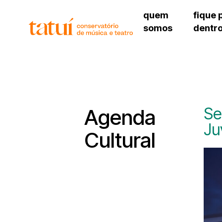
quem
fique 
somos
dentr
histórico
agenda cultural
governança
calendário escolar
unidades e setores
programas de conc
regimento escolar
revistas digitais
corpo docente
espaço estudantil
Se
Agenda
Ju
Cultural