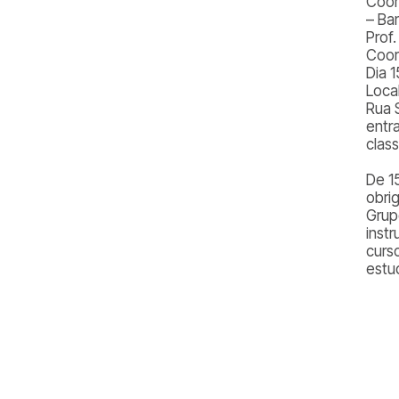
Coor
– Ba
Prof
Coor
Dia 1
Loca
Rua 
entr
class
De 1
obri
Grup
inst
curs
estu