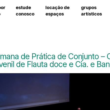
por
estude
locação de
grupos
o
conosco
espaços
artísticos
teatro procópio ferreira
artes cênicas
grupos artísticos de bolsistas
fale cono
salão villa-lobos
música
grupos pedagógicos – sede
pergunta
erto
auditório unidade chiquinha gonzaga
processo seletivo
grupos pedagógicos – polo
como che
orientações para locação
visite o c
equipe té
assessori
mana de Prática de Conjunto –
trabalhe 
venil de Flauta doce e Cia. e Ba