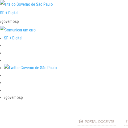
SP + Digital
/governosp
SP + Digital
/governosp
PORTAL DOCENTE