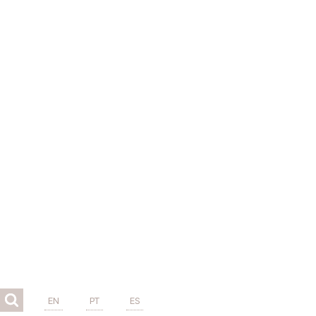
EN
PT
ES