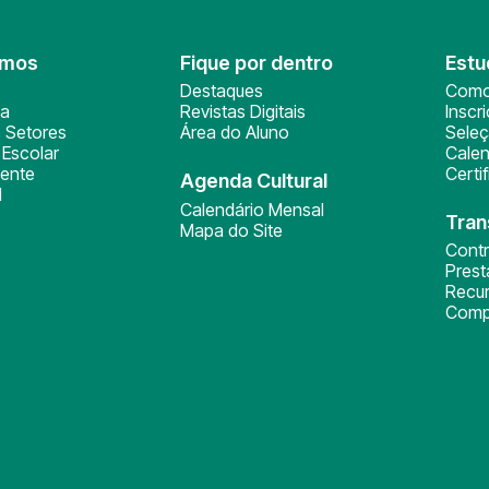
omos
Fique por dentro
Estu
Destaques
Como
ça
Revistas Digitais
Inscr
 Setores
Área do Aluno
Sele
Escolar
Calen
ente
Certi
Agenda Cultural
l
Calendário Mensal
Tran
Mapa do Site
Cont
Pres
Recu
Comp