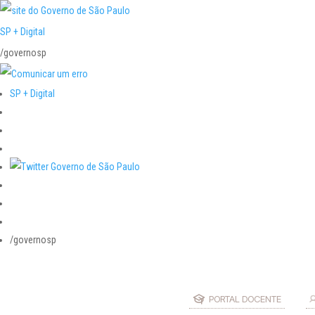
SP + Digital
/governosp
SP + Digital
/governosp
PORTAL DOCENTE