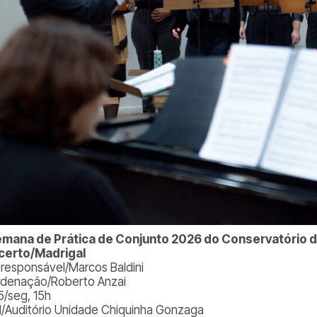
emana de Prática de Conjunto 2026 do Conservatório d
certo/Madrigal
. responsável/Marcos Baldini
denação/Roberto Anzai
5/seg, 15h
l/Auditório Unidade Chiquinha Gonzaga