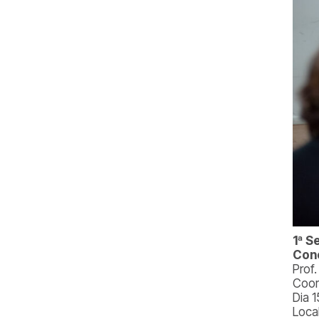
1ª S
Con
Prof
Coor
Dia 1
Loca