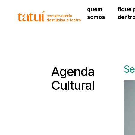
quem
fique 
somos
dentr
histórico
agenda cultural
governança
calendário escolar
unidades e setores
programas de conc
regimento escolar
revistas digitais
corpo docente
espaço estudantil
Se
Agenda
Cultural