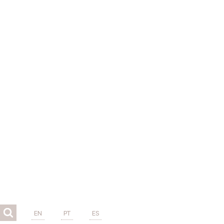
EN
PT
ES