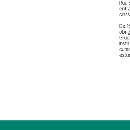
Rua 
entr
class
De 1
obri
Grup
inst
curs
estu