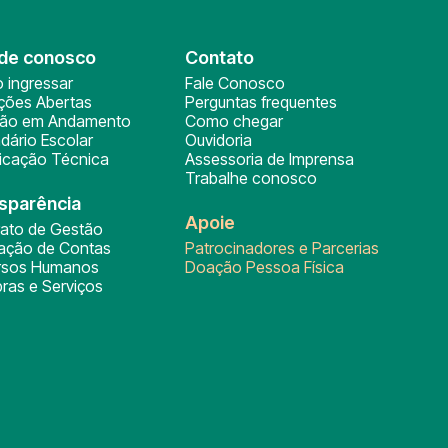
de conosco
Contato
 ingressar
Fale Conosco
ições Abertas
Perguntas frequentes
ção em Andamento
Como chegar
dário Escolar
Ouvidoria
ficação Técnica
Assessoria de Imprensa
Trabalhe conosco
sparência
Apoie
rato de Gestão
tação de Contas
Patrocinadores e Parcerias
rsos Humanos
Doação Pessoa Física
ras e Serviços