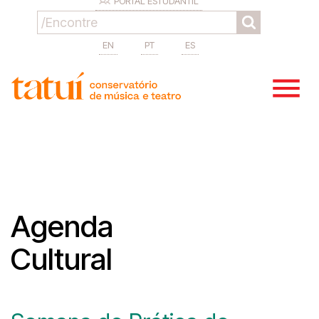
PORTAL ESTUDANTIL
EN
PT
ES
Agenda
Cultural