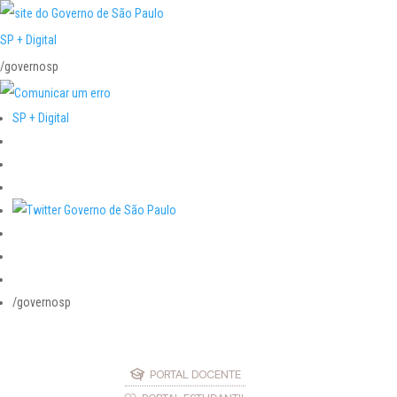
SP + Digital
/governosp
SP + Digital
/governosp
PORTAL DOCENTE