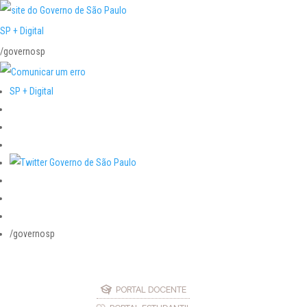
SP + Digital
/governosp
SP + Digital
/governosp
PORTAL DOCENTE