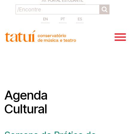
PORTAL ESTUDANTIL
EN
PT
ES
Agenda
Cultural