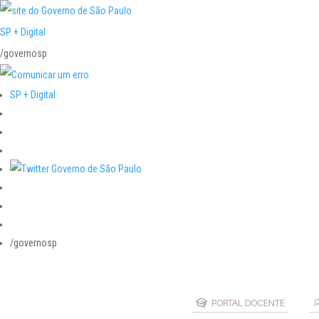
SP + Digital
/governosp
SP + Digital
/governosp
PORTAL DOCENTE