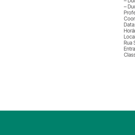
– Du
– Du
Prof
Coor
Data
Horár
Local
Rua 
Entr
Class