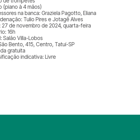
o de trompetes
o (piano à 4 mãos)
essores na banca: Graziela Pagotto, Eliana
denação: Tulio Pires e Jotagê Alves
: 27 de novembro de 2024, quarta-feira
io: 16h
: Salão Villa-Lobos
São Bento, 415, Centro, Tatuí-SP
ada gratuita
ificação indicativa: Livre