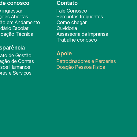
de conosco
Contato
 ingressar
Fale Conosco
ições Abertas
Perguntas frequentes
ção em Andamento
Como chegar
dário Escolar
Ouvidoria
ficação Técnica
Assessoria de Imprensa
Trabalhe conosco
sparência
Apoie
rato de Gestão
tação de Contas
Patrocinadores e Parcerias
rsos Humanos
Doação Pessoa Física
ras e Serviços