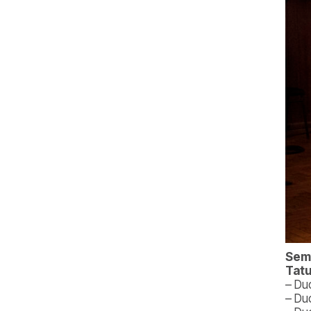
Sema
Tatu
– Du
– Duo