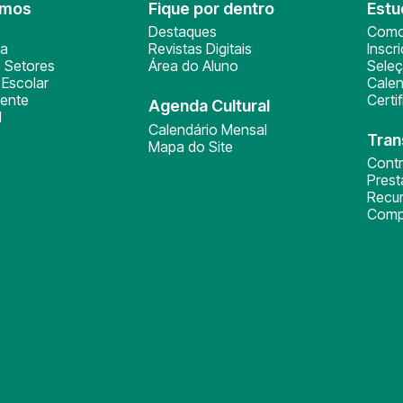
omos
Fique por dentro
Estu
Destaques
Como
ça
Revistas Digitais
Inscr
 Setores
Área do Aluno
Sele
Escolar
Calen
ente
Certi
Agenda Cultural
l
Calendário Mensal
Tran
Mapa do Site
Cont
Pres
Recu
Comp