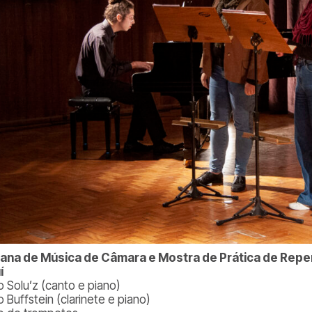
na de Música de Câmara e Mostra de Prática de Reper
í
o Solu’z (canto e piano)
 Buffstein (clarinete e piano)