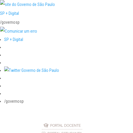
SP + Digital
/governosp
SP + Digital
/governosp
PORTAL DOCENTE