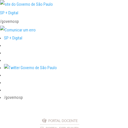
SP + Digital
/governosp
SP + Digital
/governosp
PORTAL DOCENTE