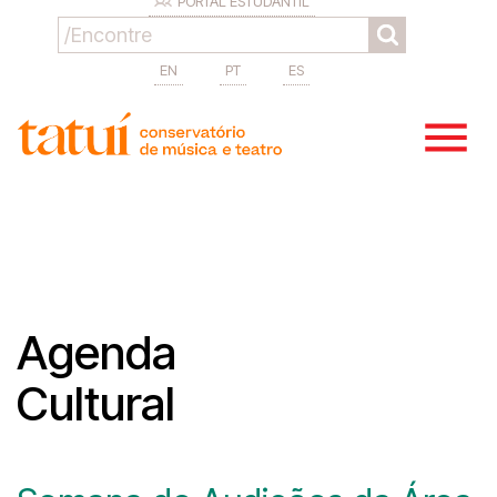
PORTAL ESTUDANTIL
EN
PT
ES
Agenda
Cultural