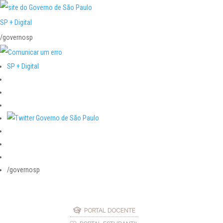
SP + Digital
/governosp
SP + Digital
/governosp
PORTAL DOCENTE