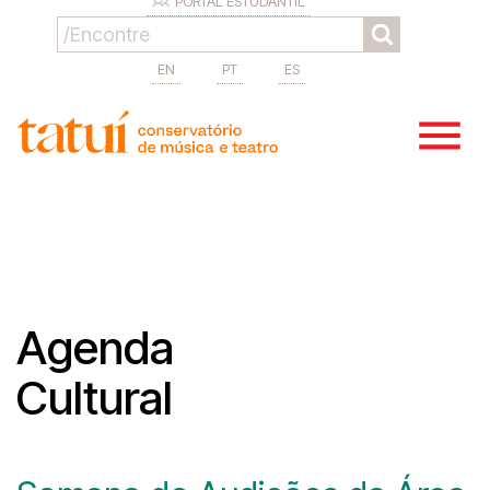
PORTAL ESTUDANTIL
EN
PT
ES
Agenda
Cultural