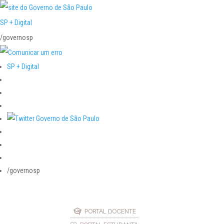
SP + Digital
/governosp
SP + Digital
/governosp
PORTAL DOCENTE