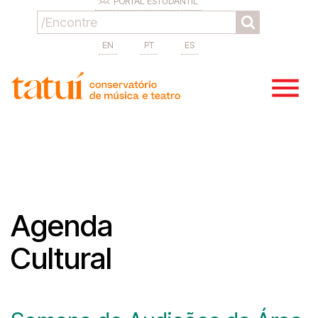
PORTAL ESTUDANTIL
EN
PT
ES
Agenda
Cultural