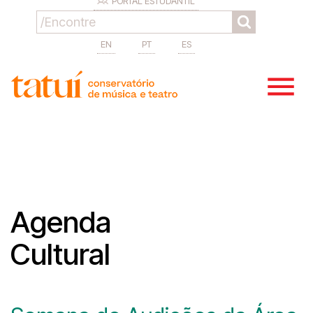
PORTAL ESTUDANTIL
EN
PT
ES
Agenda
Cultural