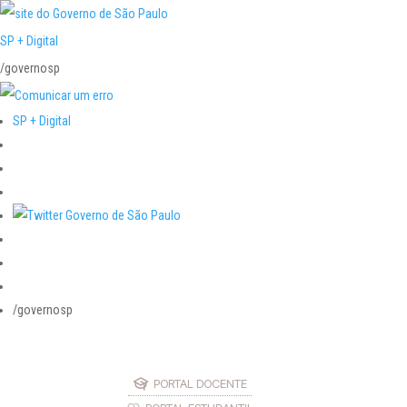
SP + Digital
/governosp
SP + Digital
/governosp
PORTAL DOCENTE