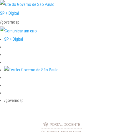
SP + Digital
/governosp
SP + Digital
/governosp
PORTAL DOCENTE