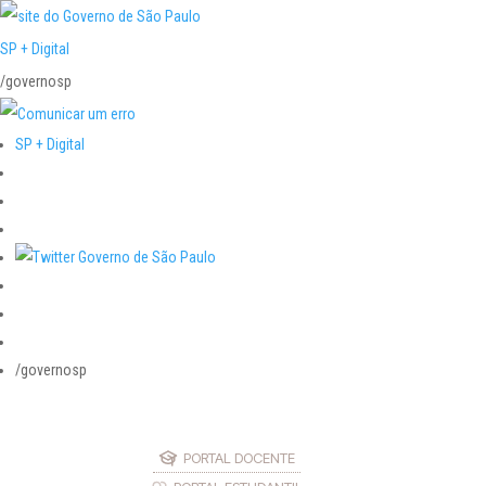
SP + Digital
/governosp
SP + Digital
/governosp
PORTAL DOCENTE