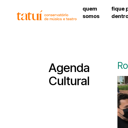
quem
fique 
somos
dentr
histórico
agenda cultural
governança
calendário escolar
unidades e setores
programas de conc
regimento escolar
revistas digitais
corpo docente
espaço estudantil
Ro
Agenda
Cultural