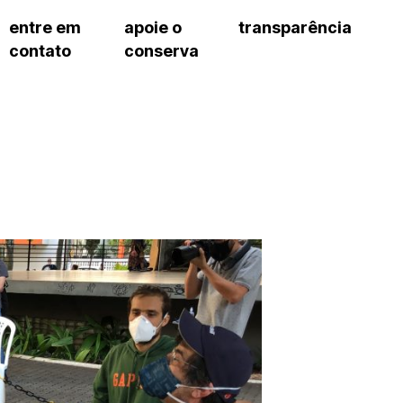
entre em
apoie o
transparência
contato
conserva
sco
patrocinadores e parcerias
contrato de gestão
s frequentes
doações de pessoa jurídica
prestação de contas
gar
doações de pessoa física
recursos humanos
onservatório
nota fiscal paulista (nfp)
compras e serviços
cnica social
a de imprensa
conosco