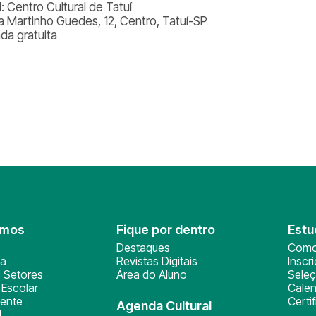
: Centro Cultural de Tatuí
a Martinho Guedes, 12, Centro, Tatuí-SP
ada gratuita
omos
Fique por dentro
Estu
Destaques
Como
ça
Revistas Digitais
Inscr
 Setores
Área do Aluno
Sele
Escolar
Calen
ente
Certi
Agenda Cultural
l