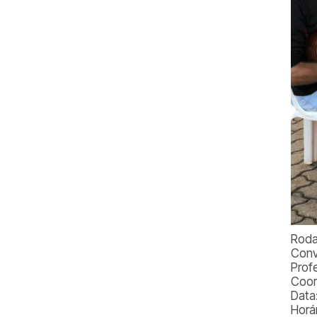
Roda
Conv
Prof
Coor
Data:
Horár