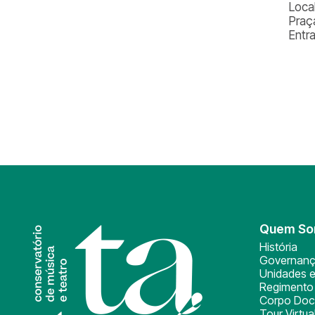
Local
Praç
Entr
Quem S
História
Governan
Unidades e
Regimento 
Corpo Doc
Tour Virtua