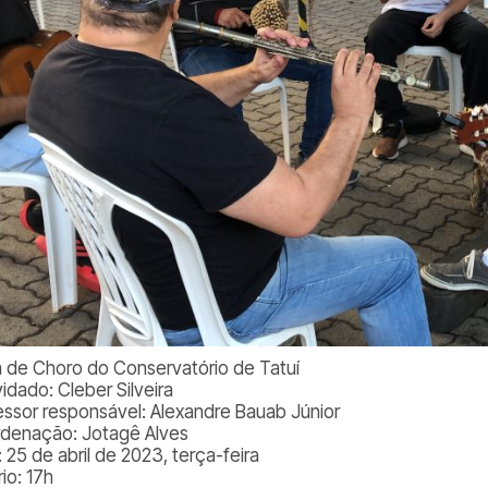
 de Choro do Conservatório de Tatuí
idado: Cleber Silveira
essor responsável: Alexandre Bauab Júnior
denação: Jotagê Alves
 25 de abril de 2023, terça-feira
io: 17h