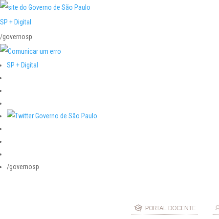
SP + Digital
/governosp
SP + Digital
/governosp
PORTAL DOCENTE