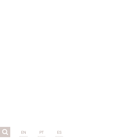
EN
PT
ES