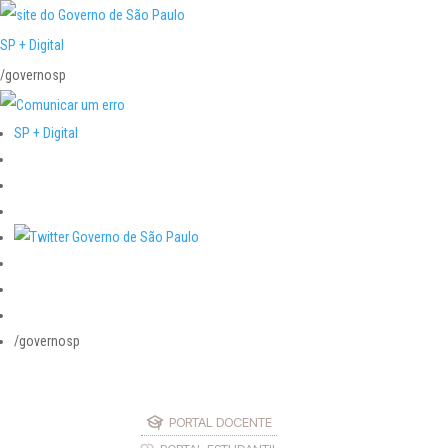
SP + Digital
/governosp
SP + Digital
/governosp
PORTAL DOCENTE