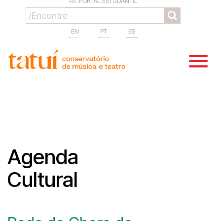
PORTAL ESTUDANTIL
EN
PT
ES
Agenda
Cultural