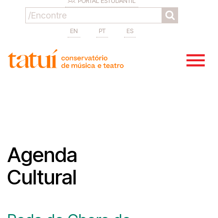
PORTAL ESTUDANTIL
EN
PT
ES
Agenda
Cultural