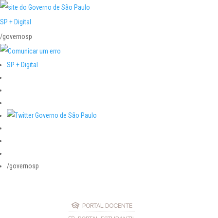
SP + Digital
/governosp
SP + Digital
/governosp
PORTAL DOCENTE