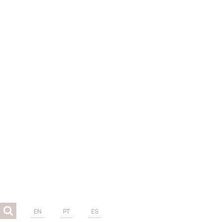
EN
PT
ES