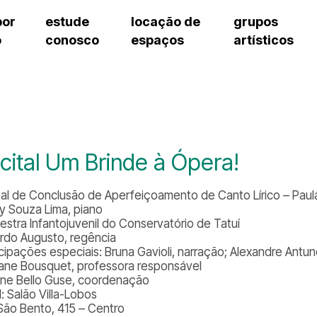
por
estude
locação de
grupos
o
conosco
espaços
artísticos
cursos regulares
bilheteria
teatro procópio ferreira
artes cênicas
grupos artísticos de bolsistas
fale cono
cursos livres
cursos regulares
salão villa-lobos
música
grupos pedagógicos – sede
ouvidoria 
cursos de aperfeiçoamento
cursos livres
erto
auditório unidade chiquinha gonzaga
processo seletivo
grupos pedagógicos – polo
pergunta
chiquinha gonzaga
cursos de aperfeiçoamento
orientações para locação
como che
a
visite o c
3
sceic-sp
cital Um Brinde à Ópera!
to
equipe té
josé do rio pardo
assessori
tal de Conclusão de Aperfeiçoamento de Canto Lírico – Paula 
trabalhe 
y Souza Lima, piano
estra Infantojuvenil do Conservatório de Tatuí
rdo Augusto, regência
icipações especiais: Bruna Gavioli, narração; Alexandre Antun
lane Bousquet, professora responsável
tine Bello Guse, coordenação
: Salão Villa-Lobos
São Bento, 415 – Centro