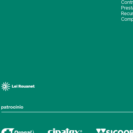
Cont
Pres
Recu
Comp