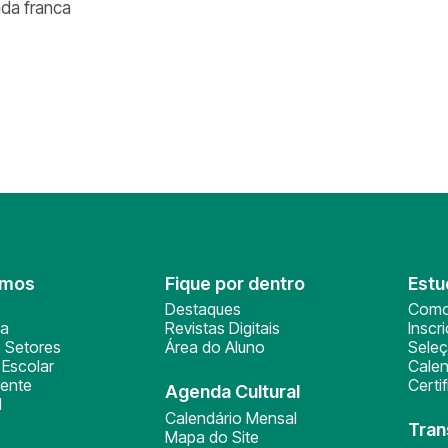
ada franca
omos
Fique por dentro
Estu
Destaques
Como
ça
Revistas Digitais
Inscr
 Setores
Área do Aluno
Sele
Escolar
Calen
ente
Certi
Agenda Cultural
l
Calendário Mensal
Tran
Mapa do Site