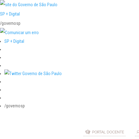
SP + Digital
/governosp
SP + Digital
/governosp
PORTAL DOCENTE