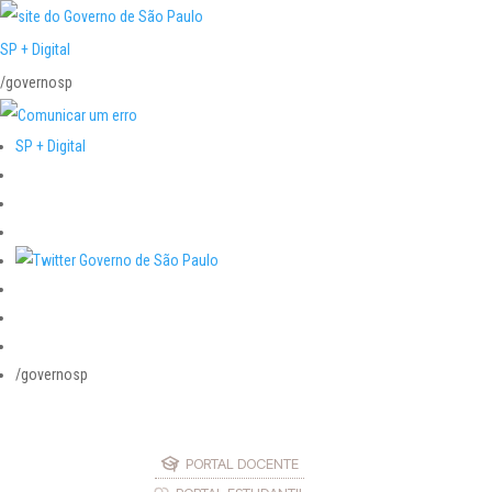
SP + Digital
/governosp
SP + Digital
/governosp
PORTAL DOCENTE