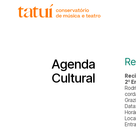
Re
Agenda
Cultural
Reci
2º E
Rodr
cord
Graz
Data
Horá
Loca
Entr