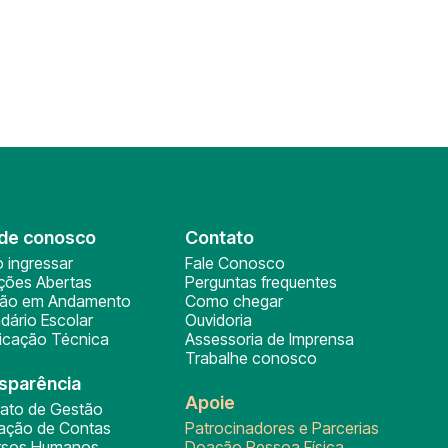
de conosco
Contato
 ingressar
Fale Conosco
ições Abertas
Perguntas frequentes
ção em Andamento
Como chegar
dário Escolar
Ouvidoria
ficação Técnica
Assessoria de Imprensa
Trabalhe conosco
sparência
Apoie
rato de Gestão
tação de Contas
Patrocinadores e Parcerias
rsos Humanos
Doação Pessoa Física