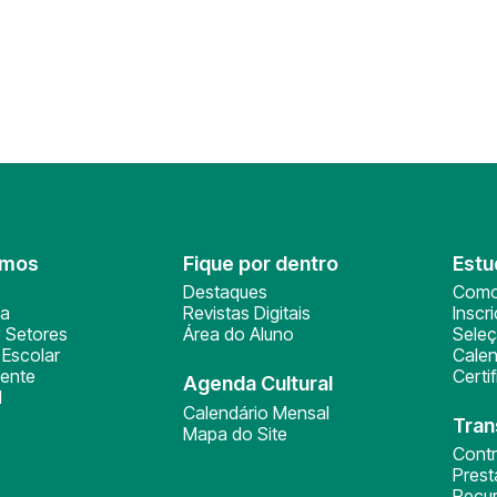
omos
Fique por dentro
Estu
Destaques
Como
ça
Revistas Digitais
Inscr
 Setores
Área do Aluno
Sele
Escolar
Calen
ente
Certi
Agenda Cultural
l
Calendário Mensal
Tran
Mapa do Site
Cont
Pres
Recu