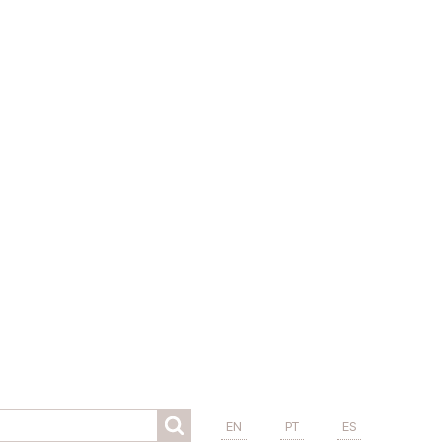
EN
PT
ES