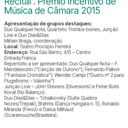
Recital . Prêmio Incentivo de
Música de Câmara 2015
Apresentação de grupos destaques:
Duo Qualquer Nota, Quarteto Tromba-bones, Junção
Low e Duo Dias&Dias
Míriam Braga, coordenação
Local:
Teatro Procópio Ferreira
Endereço:
Rua São Bento, 415 – Centro
Entrada Franca
Repertório a ser apresentado:
Duo Qualquer Nota – F.
Mendelssohn (“Canção de Outono”); Fernando Palloni
(“Fantasia Cromática”); Wender Campi (“Dueto nº 2 para
Flugelhorns – Valsinha”)
Junção Low – John Stevens (Diversions) e Peter Boris
Koval (No Balanço).
Duo Dias&Dias – Tchaikovsky (Suíte Quebra
Nozes/Trepak), Brahms (Dança Húngara n. 5), Ronaldo
Miranda (Frevo) e Darius Milhaud
(Scaramouche/Brasileira).