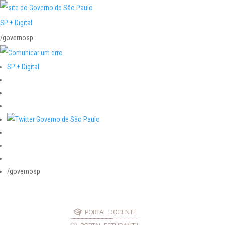
SP + Digital
/governosp
SP + Digital
/governosp
PORTAL DOCENTE