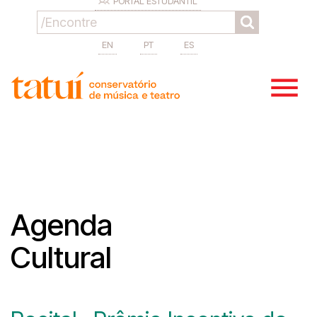
PORTAL ESTUDANTIL
EN
PT
ES
Agenda
Cultural