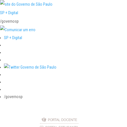
SP + Digital
/governosp
SP + Digital
/governosp
PORTAL DOCENTE