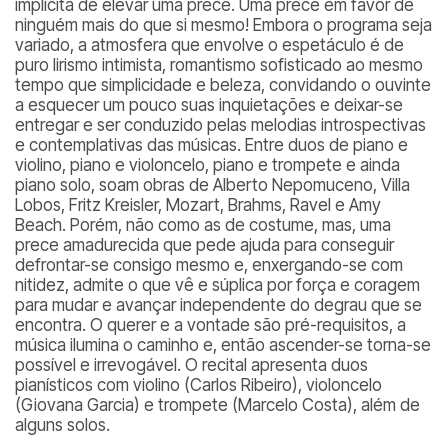
implícita de elevar uma prece. Uma prece em favor de
ninguém mais do que si mesmo! Embora o programa seja
variado, a atmosfera que envolve o espetáculo é de
puro lirismo intimista, romantismo sofisticado ao mesmo
tempo que simplicidade e beleza, convidando o ouvinte
a esquecer um pouco suas inquietações e deixar-se
entregar e ser conduzido pelas melodias introspectivas
e contemplativas das músicas. Entre duos de piano e
violino, piano e violoncelo, piano e trompete e ainda
piano solo, soam obras de Alberto Nepomuceno, Villa
Lobos, Fritz Kreisler, Mozart, Brahms, Ravel e Amy
Beach. Porém, não como as de costume, mas, uma
prece amadurecida que pede ajuda para conseguir
defrontar-se consigo mesmo e, enxergando-se com
nitidez, admite o que vê e súplica por força e coragem
para mudar e avançar independente do degrau que se
encontra. O querer e a vontade são pré-requisitos, a
música ilumina o caminho e, então ascender-se torna-se
possível e irrevogável. O recital apresenta duos
pianísticos com violino (Carlos Ribeiro), violoncelo
(Giovana Garcia) e trompete (Marcelo Costa), além de
alguns solos.