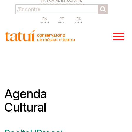
PORTAL ESTUDANTIL
EN
PT
ES
Agenda
Cultural