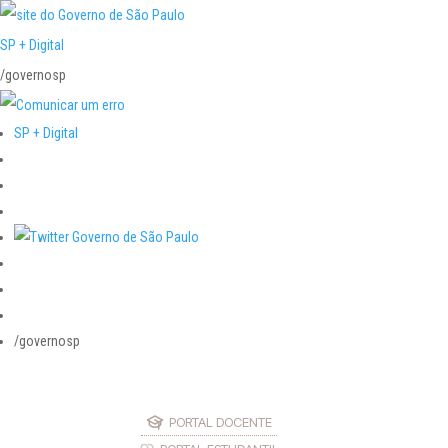
SP + Digital
/governosp
SP + Digital
/governosp
PORTAL DOCENTE