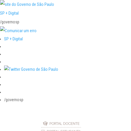
SP + Digital
/governosp
SP + Digital
/governosp
PORTAL DOCENTE