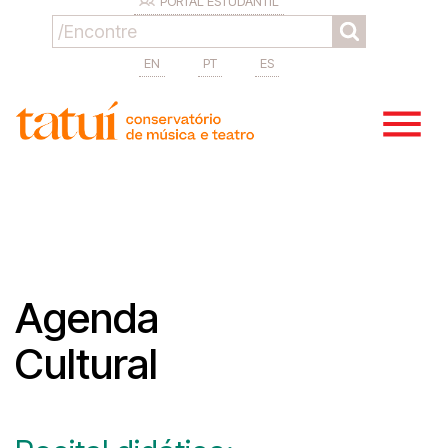
PORTAL ESTUDANTIL
EN
PT
ES
Agenda
Cultural