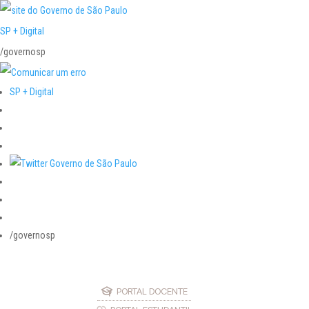
SP + Digital
/governosp
SP + Digital
/governosp
PORTAL DOCENTE