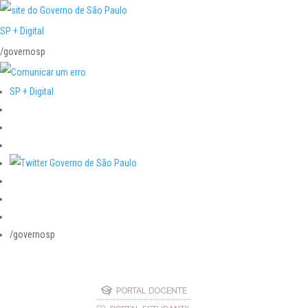
SP + Digital
/governosp
SP + Digital
/governosp
PORTAL DOCENTE