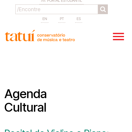
PORTAL ESTUDANTIL
EN
PT
ES
Agenda
Cultural