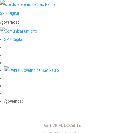
SP + Digital
/governosp
SP + Digital
/governosp
PORTAL DOCENTE