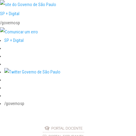
SP + Digital
/governosp
SP + Digital
/governosp
PORTAL DOCENTE