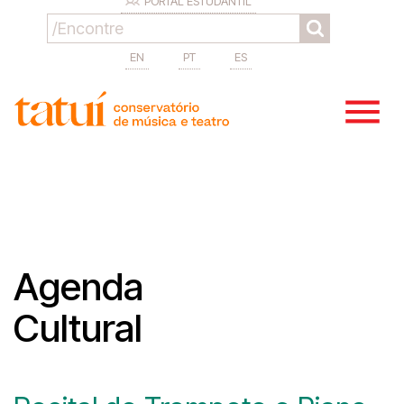
PORTAL ESTUDANTIL
EN
PT
ES
Agenda
Cultural