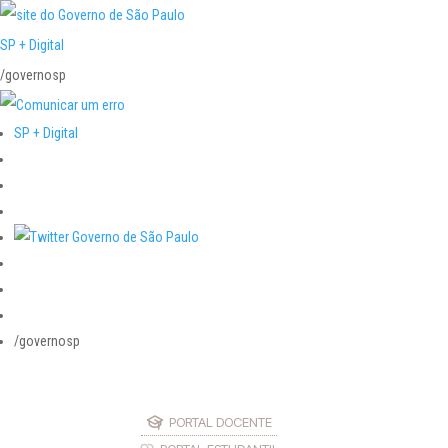
SP + Digital
/governosp
SP + Digital
/governosp
PORTAL DOCENTE