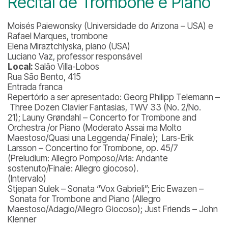
Recital de Trombone e Piano
Moisés Paiewonsky (Universidade do Arizona – USA) e
Rafael Marques, trombone
Elena Miraztchiyska, piano (USA)
Luciano Vaz, professor responsável
Local:
Salão Villa-Lobos
Rua São Bento, 415
Entrada franca
Repertório a ser apresentado:
Georg Philipp Telemann –
Three Dozen Clavier Fantasias, TWV 33 (No. 2/No.
21); Launy Grøndahl – Concerto for Trombone and
Orchestra /or Piano (Moderato Assai ma Molto
Maestoso/Quasi una Leggenda/ Finale); Lars-Erik
Larsson – Concertino for Trombone, op. 45/7
(Preludium: Allegro Pomposo/Aria: Andante
sostenuto/Finale: Allegro giocoso).
(Intervalo)
Stjepan Sulek – Sonata “Vox Gabrieli”; Eric Ewazen –
Sonata for Trombone and Piano (Allegro
Maestoso/Adagio/Allegro Giocoso); Just Friends – John
Klenner