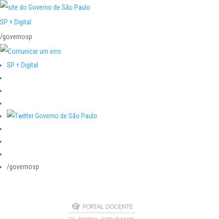
SP + Digital
/governosp
SP + Digital
/governosp
PORTAL DOCENTE