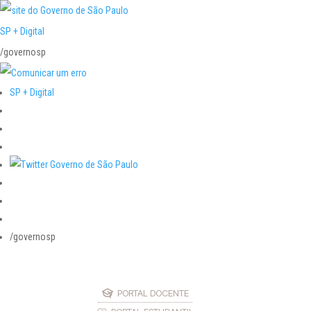
SP + Digital
/governosp
SP + Digital
/governosp
PORTAL DOCENTE