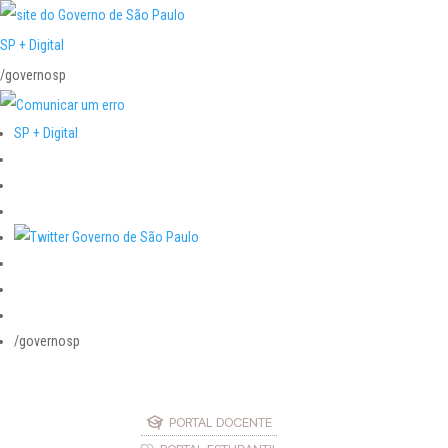
SP + Digital
/governosp
SP + Digital
/governosp
PORTAL DOCENTE