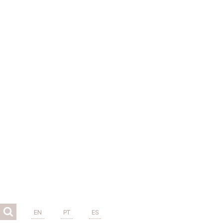
EN
PT
ES