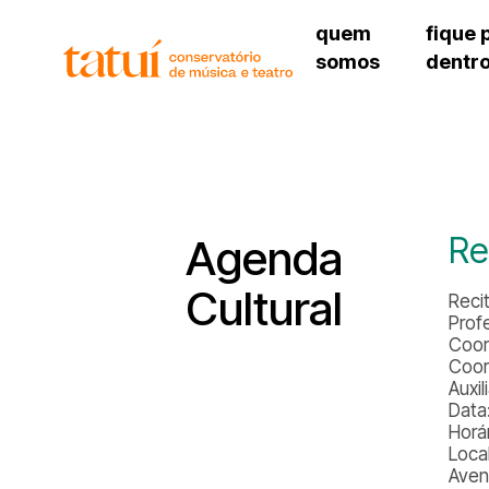
quem
fique 
somos
dentr
histórico
agenda cultural
governança
calendário escolar
unidades e setores
programas de conc
regimento escolar
revistas digitais
corpo docente
espaço estudantil
Re
Agenda
Cultural
Reci
Prof
Coor
Coor
Auxil
Data
Horár
Loca
Aven