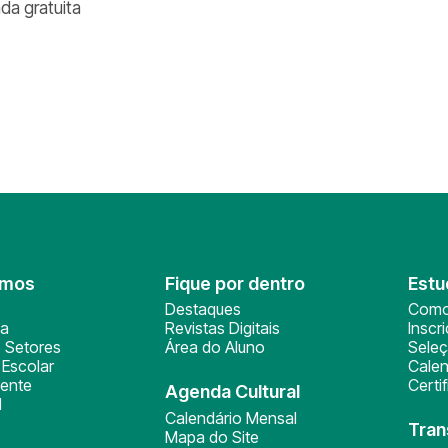
ada gratuita
omos
Fique por dentro
Estu
Destaques
Como
ça
Revistas Digitais
Inscr
 Setores
Área do Aluno
Sele
Escolar
Calen
ente
Certi
Agenda Cultural
l
Calendário Mensal
Tran
Mapa do Site