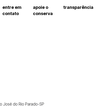
entre em
apoie o
transparência
contato
conserva
sco
patrocinadores e parcerias
contrato de gestão
s frequentes
doações de pessoa jurídica
prestação de contas
gar
doações de pessoa física
recursos humanos
onservatório
nota fiscal paulista (nfp)
compras e serviços
cnica social
a de imprensa
conosco
São José do Rio Parado-SP