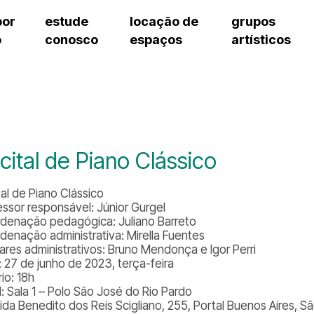
por
estude
locação de
grupos
o
conosco
espaços
artísticos
teatro procópio ferreira
artes cênicas
grupos artísticos de bolsistas
fale cono
salão villa-lobos
música
grupos pedagógicos – sede
pergunta
erto
auditório unidade chiquinha gonzaga
processo seletivo
grupos pedagógicos – polo
como che
orientações para locação
visite o c
equipe té
assessori
cital de Piano Clássico
trabalhe 
tal de Piano Clássico
essor responsável: Júnior Gurgel
denação pedagógica: Juliano Barreto
denação administrativa: Mirella Fuentes
iares administrativos: Bruno Mendonça e Igor Perri
: 27 de junho de 2023, terça-feira
io: 18h
l: Sala 1 – Polo São José do Rio Pardo
ida Benedito dos Reis Scigliano, 255, Portal Buenos Aires, 