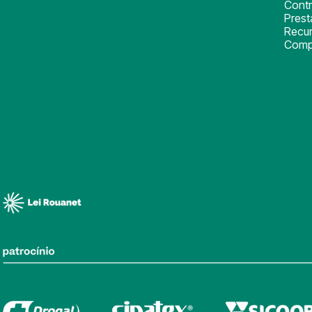
Cont
Pres
Recu
Comp