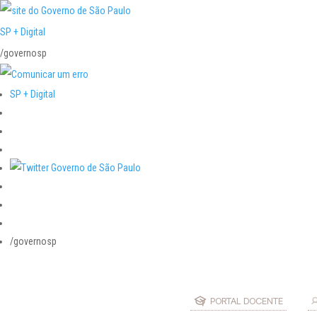
SP + Digital
/governosp
SP + Digital
/governosp
PORTAL DOCENTE