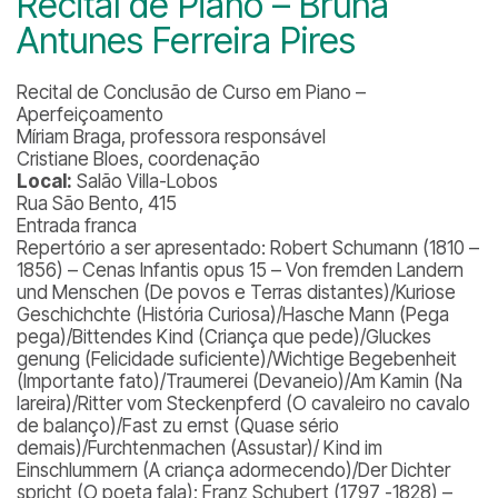
Recital de Piano – Bruna
Antunes Ferreira Pires
Recital de Conclusão de Curso em Piano –
Aperfeiçoamento
Míriam Braga, professora responsável
Cristiane Bloes, coordenação
Local:
Salão Villa-Lobos
Rua São Bento, 415
Entrada franca
Repertório a ser apresentado:
Robert Schumann (1810 –
1856) – Cenas Infantis opus 15 – Von fremden Landern
und Menschen (De povos e Terras distantes)/Kuriose
Geschichchte (História Curiosa)/Hasche Mann (Pega
pega)/Bittendes Kind (Criança que pede)/Gluckes
genung (Felicidade suficiente)/Wichtige Begebenheit
(Importante fato)/Traumerei (Devaneio)/Am Kamin (Na
lareira)/Ritter vom Steckenpferd (O cavaleiro no cavalo
de balanço)/Fast zu ernst (Quase sério
demais)/Furchtenmachen (Assustar)/ Kind im
Einschlummern (A criança adormecendo)/Der Dichter
spricht (O poeta fala); Franz Schubert (1797 -1828) –