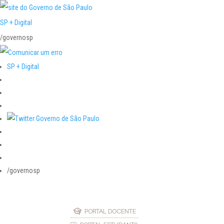
SP + Digital
/governosp
SP + Digital
/governosp
PORTAL DOCENTE