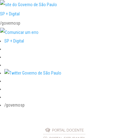
SP + Digital
/governosp
SP + Digital
/governosp
PORTAL DOCENTE