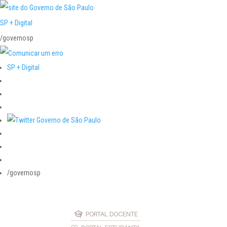
SP + Digital
/governosp
SP + Digital
/governosp
PORTAL DOCENTE