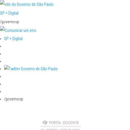
SP + Digital
/governosp
SP + Digital
/governosp
PORTAL DOCENTE