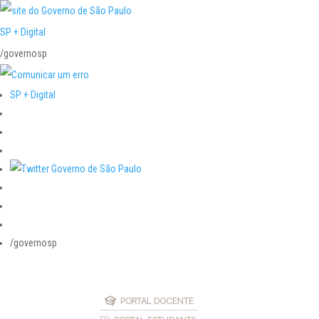
SP + Digital
/governosp
SP + Digital
/governosp
PORTAL DOCENTE