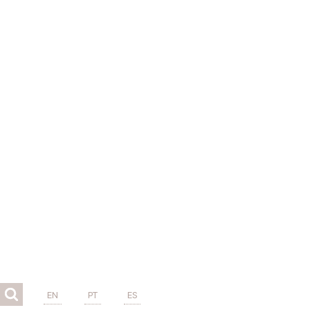
EN
PT
ES