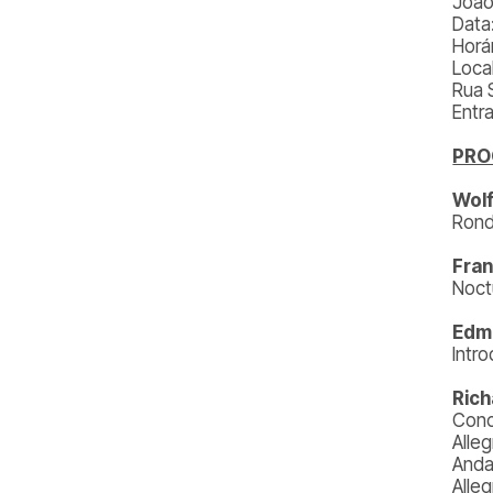
João
Data
Horá
Local
Rua 
Entr
PR
Wol
Rond
Fran
Noct
Edmu
Intr
Rich
Conc
Alleg
Anda
Alleg