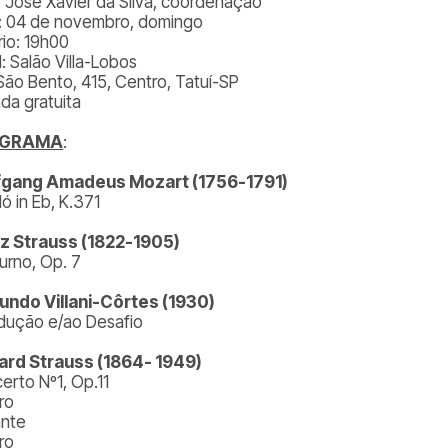
 José Xavier da Silva, coordenação
: 04 de novembro, domingo
rio: 19h00
: Salão Villa-Lobos
São Bento, 415, Centro, Tatuí-SP
ada gratuita
OGRAMA
:
fgang Amadeus Mozart (1756-1791)
ó in Eb, K.371
z Strauss (1822-1905)
urno, Op. 7
ndo Villani-Côrtes (1930)
odução e/ao Desafio
ard Strauss (1864- 1949)
erto Nº1, Op.11
ro
nte
ro