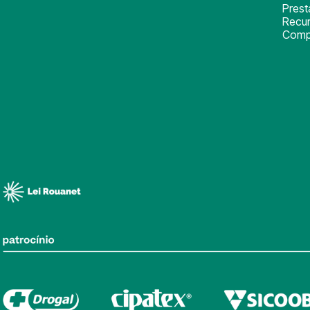
Pres
Recu
Comp