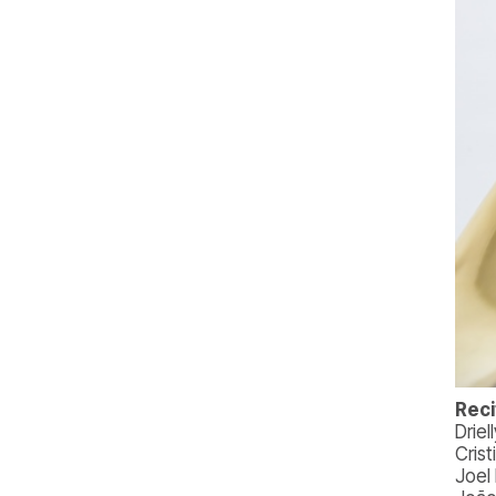
Reci
Drie
Crist
Joel