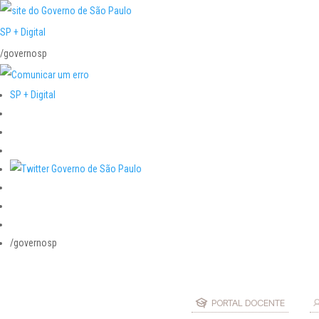
SP + Digital
/governosp
SP + Digital
/governosp
PORTAL DOCENTE