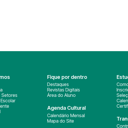
omos
Fique por dentro
Estu
Destaques
Como
ça
Revistas Digitais
Inscr
 Setores
Área do Aluno
Sele
Escolar
Calen
ente
Certi
Agenda Cultural
l
Calendário Mensal
Tran
Mapa do Site
Cont