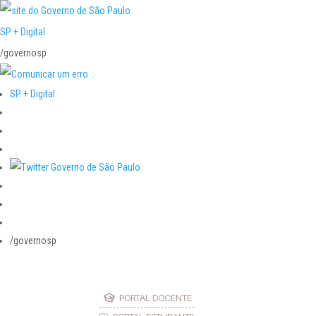
SP + Digital
/governosp
SP + Digital
/governosp
PORTAL DOCENTE