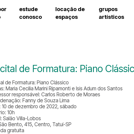
por
estude
locação de
grupos
o
conosco
espaços
artísticos
teatro procópio ferreira
artes cênicas
grupos artísticos de bolsistas
fale cono
salão villa-lobos
música
grupos pedagógicos – sede
pergunta
erto
auditório unidade chiquinha gonzaga
processo seletivo
grupos pedagógicos – polo
como che
orientações para locação
visite o c
equipe té
assessori
cital de Formatura: Piano Clássi
trabalhe 
tal de Formatura: Piano Clássico
as: Maria Cecilia Marini Ripamonti e Isis Adum dos Santos
essor responsável: Carlos Roberto de Moraes
denação: Fanny de Souza Lima
: 10 de dezembro de 2022, sábado
io: 10h
: Salão Villa-Lobos
São Bento, 415, Centro, Tatuí-SP
ada gratuita