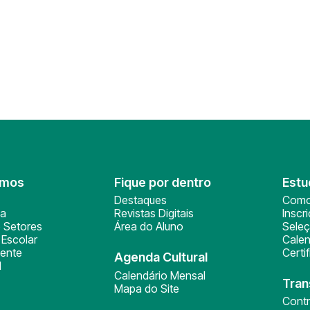
omos
Fique por dentro
Estu
Destaques
Como
ça
Revistas Digitais
Inscr
 Setores
Área do Aluno
Sele
Escolar
Calen
ente
Certi
Agenda Cultural
l
Calendário Mensal
Tran
Mapa do Site
Cont