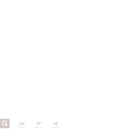
EN
PT
ES