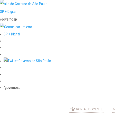
SP + Digital
/governosp
SP + Digital
/governosp
PORTAL DOCENTE