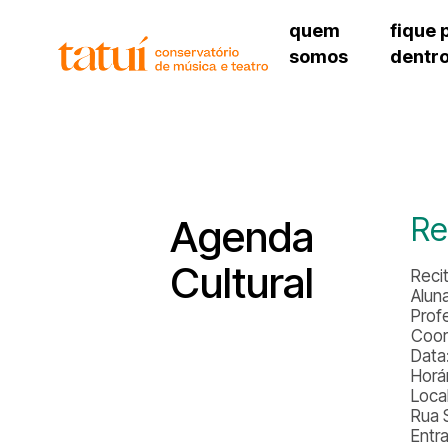
quem
fique 
somos
dentr
histórico
agenda cultural
governança
calendário escolar
unidades e setores
programas de conc
regimento escolar
revistas digitais
corpo docente
espaço estudantil
Re
Agenda
Cultural
Reci
Alun
Prof
Coor
Data
Horár
Local
Rua 
Entr