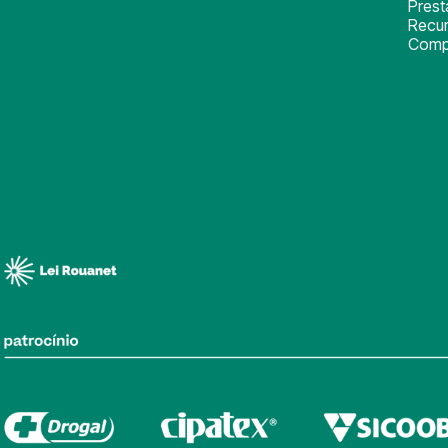
Pres
Recu
Comp