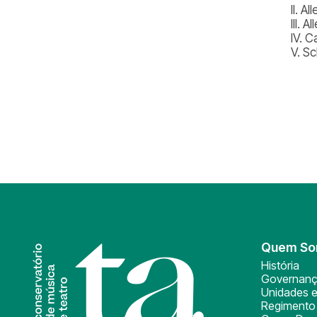
II. A
III. 
IV. 
V. S
Quem S
História
Governan
Unidades e
Regimento 