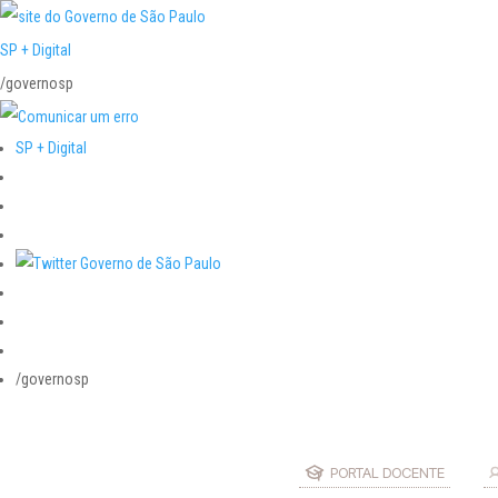
SP + Digital
/governosp
SP + Digital
/governosp
PORTAL DOCENTE