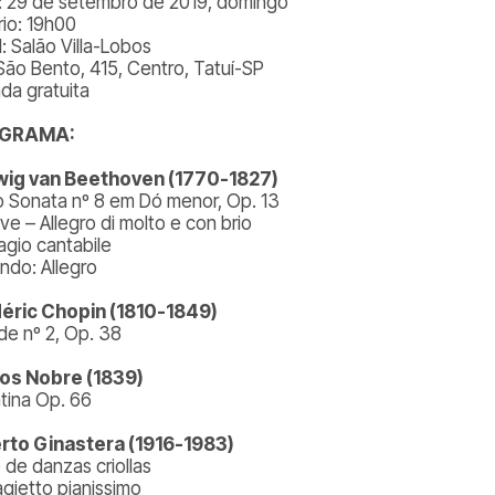
: 29 de setembro de 2019, domingo
rio: 19h00
: Salão Villa-Lobos
São Bento, 415, Centro, Tatuí-SP
ada gratuita
OGRAMA
:
ig van Beethoven (1770-1827)
o Sonata nº 8 em Dó menor, Op. 13
ave – Allegro di molto e con brio
dagio cantabile
Rondo: Allegro
éric Chopin (1810-1849)
ade nº 2, Op. 38
os Nobre (1839)
tina Op. 66
rto Ginastera (1916-1983)
 de danzas criollas
agietto pianissimo