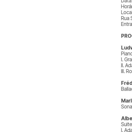
Data
Horá
Local
Rua 
Entr
PR
Ludw
Pian
I. Gr
II. A
III. 
Fréd
Ball
Marl
Sona
Albe
Suite
I. Ad