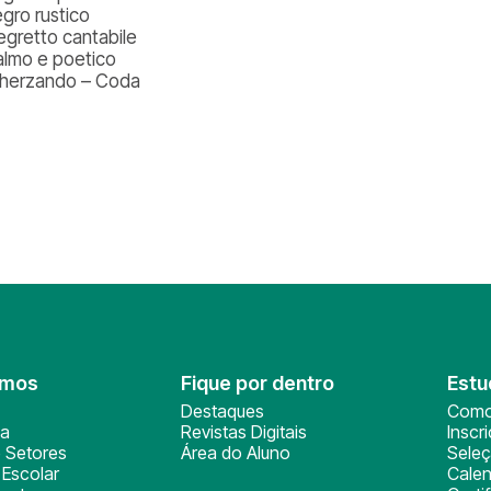
llegro rustico
Allegretto cantabile
Calmo e poetico
cherzando – Coda
omos
Fique por dentro
Estu
Destaques
Como
ça
Revistas Digitais
Inscr
 Setores
Área do Aluno
Sele
Escolar
Calen