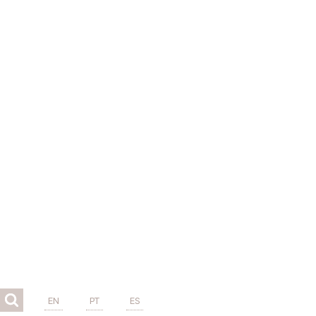
EN
PT
ES