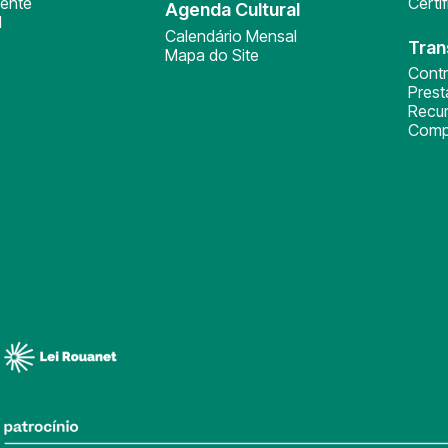
ente
Certi
Agenda Cultural
l
Calendário Mensal
Tran
Mapa do Site
Cont
Pres
Recu
Comp