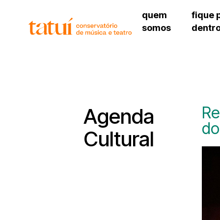
quem
fique 
somos
dentr
histórico
agenda cultural
governança
calendário escolar
unidades e setores
programas de conc
regimento escolar
revistas digitais
corpo docente
espaço estudantil
Re
Agenda
do
Cultural