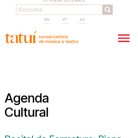
PORTAL ESTUDANTIL
EN
PT
ES
Agenda
Cultural