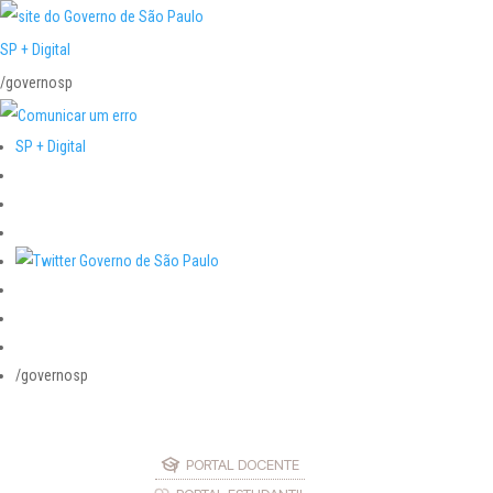
SP + Digital
/governosp
SP + Digital
/governosp
PORTAL DOCENTE