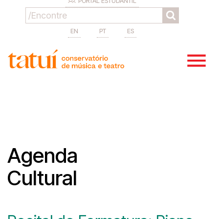
PORTAL ESTUDANTIL
EN
PT
ES
Agenda
Cultural