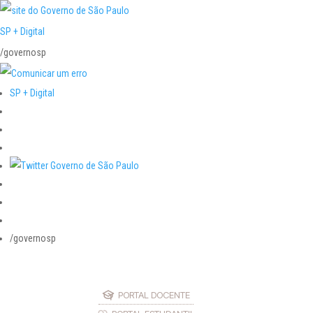
SP + Digital
/governosp
SP + Digital
/governosp
PORTAL DOCENTE