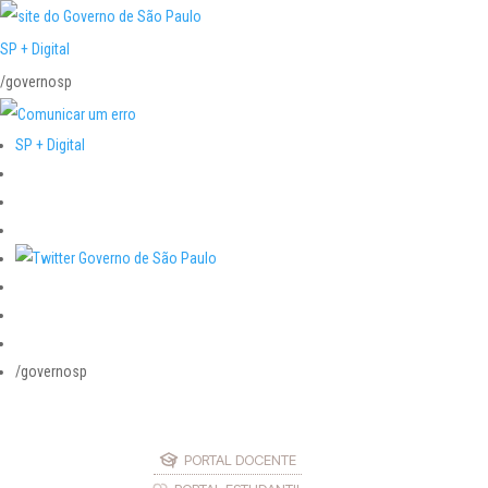
SP + Digital
/governosp
SP + Digital
/governosp
PORTAL DOCENTE