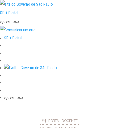
SP + Digital
/governosp
SP + Digital
/governosp
PORTAL DOCENTE