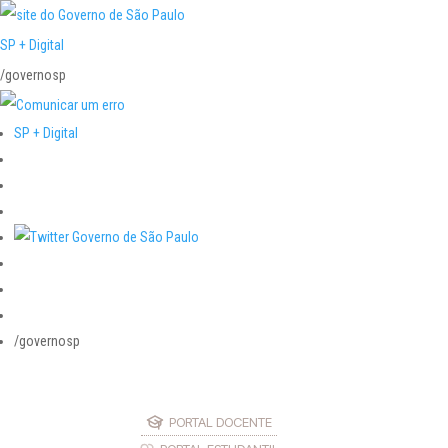
SP + Digital
/governosp
SP + Digital
/governosp
PORTAL DOCENTE