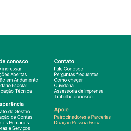
de conosco
Contato
 ingressar
Fale Conosco
ições Abertas
Perguntas frequentes
ção em Andamento
Como chegar
dário Escolar
Ouvidoria
ficação Técnica
Assessoria de Imprensa
Trabalhe conosco
sparência
Apoie
rato de Gestão
tação de Contas
Patrocinadores e Parcerias
rsos Humanos
Doação Pessoa Física
ras e Serviços