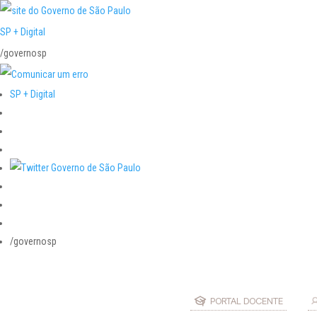
SP + Digital
/governosp
SP + Digital
/governosp
PORTAL DOCENTE