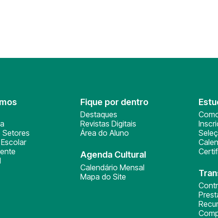
omos
Fique por dentro
Estu
Destaques
Como
ça
Revistas Digitais
Inscr
 Setores
Área do Aluno
Sele
Escolar
Calen
ente
Certi
Agenda Cultural
l
Calendário Mensal
Tran
Mapa do Site
Cont
Pres
Recu
Comp