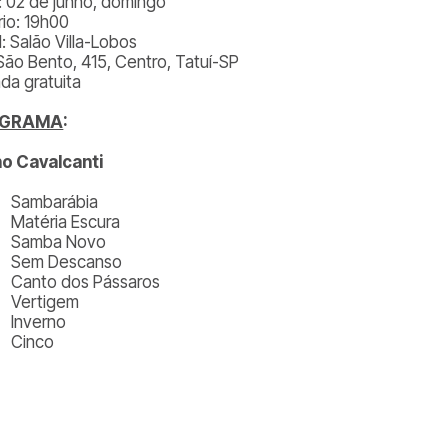
: 02 de junho, domingo
rio: 19h00
: Salão Villa-Lobos
São Bento, 415, Centro, Tatuí-SP
ada gratuita
OGRAMA
:
o Cavalcanti
mbarábia
éria Escura
mba Novo
m Descanso
to dos Pássaros
rtigem
verno
nco