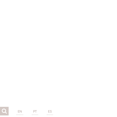
EN
PT
ES