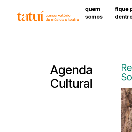
quem
fique 
somos
dentr
histórico
agenda cultural
governança
calendário escolar
unidades e setores
programas de conc
regimento escolar
revistas digitais
corpo docente
espaço estudantil
Re
Agenda
So
Cultural