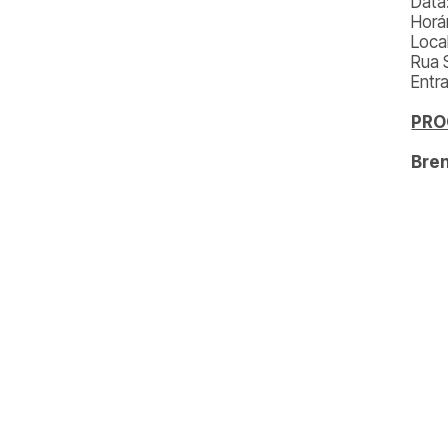
Data
Horá
Local
Rua 
Entr
PR
Bren
Sa
Mat
Sa
Se
Can
Ve
In
Ci